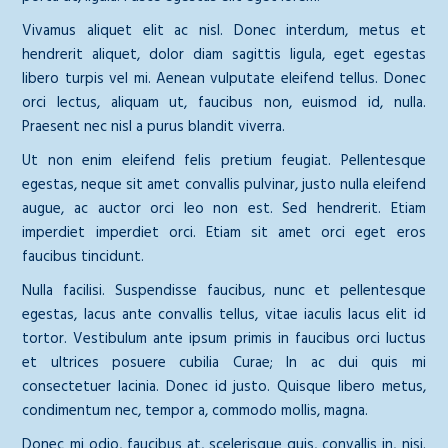
Vivamus aliquet elit ac nisl. Donec interdum, metus et
hendrerit aliquet, dolor diam sagittis ligula, eget egestas
libero turpis vel mi. Aenean vulputate eleifend tellus. Donec
orci lectus, aliquam ut, faucibus non, euismod id, nulla.
Praesent nec nisl a purus blandit viverra.
Ut non enim eleifend felis pretium feugiat. Pellentesque
egestas, neque sit amet convallis pulvinar, justo nulla eleifend
augue, ac auctor orci leo non est. Sed hendrerit. Etiam
imperdiet imperdiet orci. Etiam sit amet orci eget eros
faucibus tincidunt.
Nulla facilisi. Suspendisse faucibus, nunc et pellentesque
egestas, lacus ante convallis tellus, vitae iaculis lacus elit id
tortor. Vestibulum ante ipsum primis in faucibus orci luctus
et ultrices posuere cubilia Curae; In ac dui quis mi
consectetuer lacinia. Donec id justo. Quisque libero metus,
condimentum nec, tempor a, commodo mollis, magna.
Donec mi odio, faucibus at, scelerisque quis, convallis in, nisi.