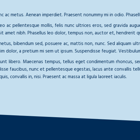
unc ac metus. Aenean imperdiet. Praesent nonummy mi in odio. Phasellu
leo ac pellentesque mollis, felis nunc ultrices eros, sed gravida aug
 sit amet nibh. Phasellus leo dolor, tempus non, auctor et, hendrerit qui
etus, bibendum sed, posuere ac, mattis non, nunc. Sed aliquam ultric
ssim dolor, a pretium mi sem ut ipsum. Suspendisse feugiat. Vestibulu
idunt libero. Maecenas tempus, tellus eget condimentum rhoncus, s
sse faucibus, nunc et pellentesque egestas, lacus ante convallis tellus
uis, convallis in, nisi. Praesent ac massa at ligula laoreet iaculis.