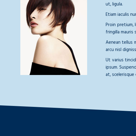
ut, ligula.
Etiam iaculis n
Proin pretium, 
fringilla mauris
Aenean tellus m
arcu nisl digni
Ut varius tinc
ipsum. Suspendi
at, scelerisque q