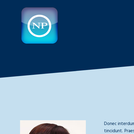
Donec interdum,
tincidunt. Prae