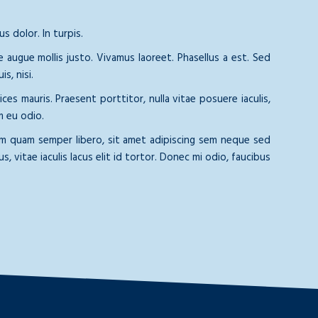
s dolor. In turpis.
ue augue mollis justo. Vivamus laoreet. Phasellus a est. Sed
s, nisi.
es mauris. Praesent porttitor, nulla vitae posuere iaculis,
m eu odio.
em quam semper libero, sit amet adipiscing sem neque sed
, vitae iaculis lacus elit id tortor. Donec mi odio, faucibus